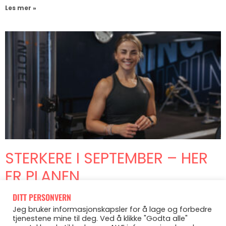
Les mer »
STERKERE I SEPTEMBER – HER
ER PLANEN
august 24, 2023
Ingen kommentarer
DITT PERSONVERN
Jeg bruker informasjonskapsler for å lage og forbedre
September banker på døra, og det samme gjør mitt nye
tjenestene mine til deg. Ved å klikke "Godta alle"
treningsprogram! Meld deg på til STERKERE her. Eller,