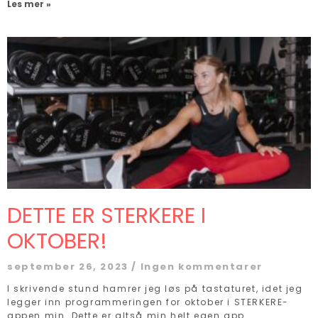
Les mer »
DETTE ER STERKERE I
OKTOBER!
september 26, 2023
Ingen kommentarer
I skrivende stund hamrer jeg løs på tastaturet, idet jeg
legger inn programmeringen for oktober i STERKERE-
appen min. Dette er altså min helt egen app