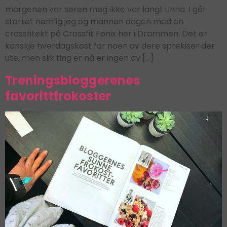
morgenen var søren meg ikke var langt unna. I går
startet nemlig jeg og mannen dagen med en
crossfitøkt på Crossfit Fønix her i Drammen. Det er
kanskje hverdagskost for noen av dere sprekiser der
ute, men slik ting er nå er ingen av […]
Treningsbloggerenes
favorittfrokoster