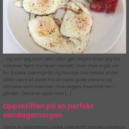
… og som jeg stort sett alltid gjør dagen etter jeg har
kommet hjem fra ferie! Uansett hvor mye vi går inn
for å spise næringsrikt og bevege oss masse vil det
alltid være et avvik fra de supergode vanene og
rutinene som man har i hverdagen, ihvertfall her i
gården. Dette er også mye […]
Oppskriften på en perfekt
søndagsmorgen
Dette er egentlig en typisk overskrift som jeg vanligvis