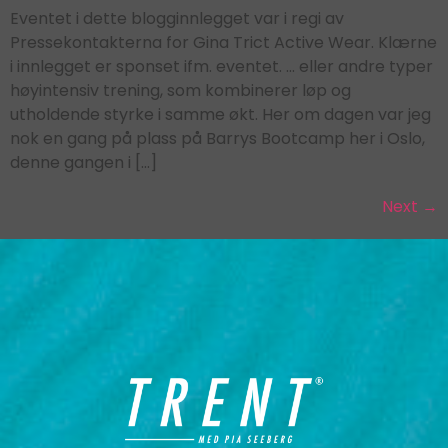
Eventet i dette blogginnlegget var i regi av
Pressekontakterna for Gina Trict Active Wear. Klærne
i innlegget er sponset ifm. eventet. … eller andre typer
høyintensiv trening, som kombinerer løp og
utholdende styrke i samme økt. Her om dagen var jeg
nok en gang på plass på Barrys Bootcamp her i Oslo,
denne gangen i […]
Next
→