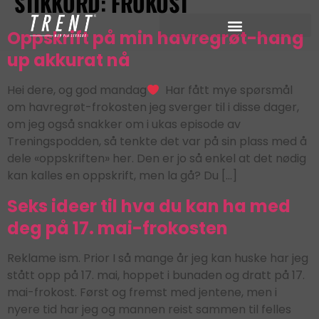
STIKKORD:
FROKOST
Oppskrift på min havregrøt-hang
up akkurat nå
Hei dere, og god mandag
Har fått mye spørsmål
om havregrøt-frokosten jeg sverger til i disse dager,
om jeg også snakker om i ukas episode av
Treningspodden, så tenkte det var på sin plass med å
dele «oppskriften» her. Den er jo så enkel at det nødig
kan kalles en oppskrift, men la gå? Du […]
Seks ideer til hva du kan ha med
deg på 17. mai-frokosten
Reklame ism. Prior I så mange år jeg kan huske har jeg
stått opp på 17. mai, hoppet i bunaden og dratt på 17.
mai-frokost. Først og fremst med jentene, men i
nyere tid har jeg og mannen reist sammen til felles