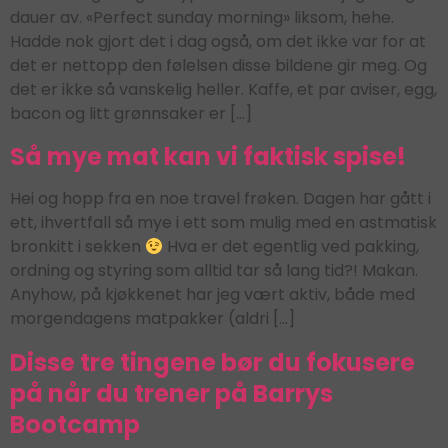
dauer av. «Perfect sunday morning» liksom, hehe.
Hadde nok gjort det i dag også, om det ikke var for at
det er nettopp den følelsen disse bildene gir meg. Og
det er ikke så vanskelig heller. Kaffe, et par aviser, egg,
bacon og litt grønnsaker er […]
Så mye mat kan vi faktisk spise!
Hei og hopp fra en noe travel frøken. Dagen har gått i
ett, ihvertfall så mye i ett som mulig med en astmatisk
bronkitt i sekken
Hva er det egentlig ved pakking,
ordning og styring som alltid tar så lang tid?! Makan.
Anyhow, på kjøkkenet har jeg vært aktiv, både med
morgendagens matpakker (aldri […]
Disse tre tingene bør du fokusere
på når du trener på Barrys
Bootcamp