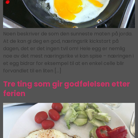
Noen beskriver de som den sunneste maten på jorda.
At de kan gi deg en god, næringsrik kickstart på
dagen, det er det ingen tvil om! Hele egg er nemlig
noe av det mest næringsrike vi kan spise – næringen i
et egg bidrar for eksempel til at en enkel celle blir
forvandlet til en liten […]
Tre ting som gir godfølelsen etter
ferien