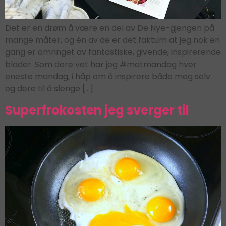
Det er en drøm å være en del av De Nye-gjengen på
mange måter, og én av de er det faktum at jeg nok en
gang er omringet av fantastiske, givende, inspirerende
blader. Som dere vet har jeg #matmandag hver
eneste mandag, i håp om å inspirere både meg selv
og dere til å slenge […]
Superfrokosten jeg sverger til