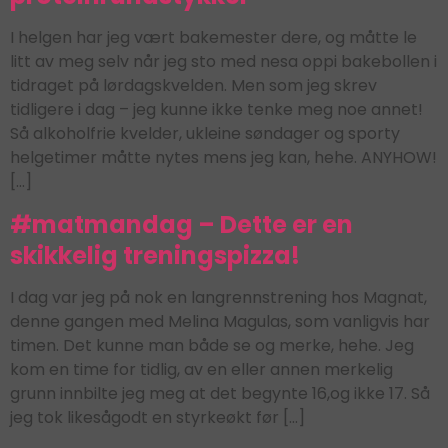
I helgen har jeg vært bakemester dere, og måtte le
litt av meg selv når jeg sto med nesa oppi bakebollen i
tidraget på lørdagskvelden. Men som jeg skrev
tidligere i dag – jeg kunne ikke tenke meg noe annet!
Så alkoholfrie kvelder, ukleine søndager og sporty
helgetimer måtte nytes mens jeg kan, hehe. ANYHOW!
[…]
#matmandag – Dette er en
skikkelig treningspizza!
I dag var jeg på nok en langrennstrening hos Magnat,
denne gangen med Melina Magulas, som vanligvis har
timen. Det kunne man både se og merke, hehe. Jeg
kom en time for tidlig, av en eller annen merkelig
grunn innbilte jeg meg at det begynte 16,og ikke 17. Så
jeg tok likesågodt en styrkeøkt før […]