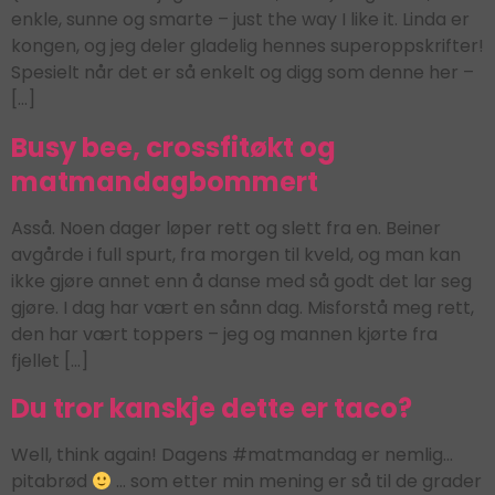
enkle, sunne og smarte – just the way I like it. Linda er
kongen, og jeg deler gladelig hennes superoppskrifter!
Spesielt når det er så enkelt og digg som denne her –
[…]
Busy bee, crossfitøkt og
matmandagbommert
Asså. Noen dager løper rett og slett fra en. Beiner
avgårde i full spurt, fra morgen til kveld, og man kan
ikke gjøre annet enn å danse med så godt det lar seg
gjøre. I dag har vært en sånn dag. Misforstå meg rett,
den har vært toppers – jeg og mannen kjørte fra
fjellet […]
Du tror kanskje dette er taco?
Well, think again! Dagens #matmandag er nemlig…
pitabrød
… som etter min mening er så til de grader