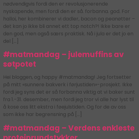
nødvendigvis fordi den er revolusjonerende
nyskapende, men fordi den er så. forbanna. god. For
halloi, her kombinerer vi dadler, bacon og peanøtter –
det kan jo ikke bli annet ett top notch?! Ikke bare er
den god, men også særs praktisk. Nå i jula er det jo en
del […]
#matmandag – julemuffins av
søtpotet
Hei bloggen, og happy #matmandag! Jeg fortsetter
på mitt «sunnere bakverk i førjustiden»-prosjekt. Ikke
fordi jeg syns det er så forbanna viktig at vi baker sunt
fra 1.-31. desember, men fordi jeg tror vi alle har lyst til
å kose oss litt ekstra i føejulstiden. Og for de av oss
som ikke har begrensning på […]
#matmandag – Verdens enkleste
proteinrundstykker