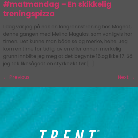
#matmandag – En skikkelig
treningspizza
I dag var jeg på nok en langrennstrening hos Magnat,
denne gangen med Melina Magulas, som vanligvis har
timen. Det kunne man både se og merke, hehe. Jeg
kom en time for tidlig, av en eller annen merkelig
grunn innbilte jeg meg at det begynte 16,og ikke 17. Så
jeg tok likesågodt en styrkeøkt før […]
←
Previous
Next
→