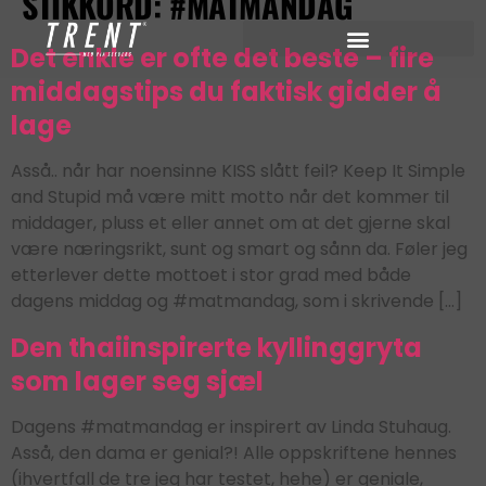
STIKKORD:
#MATMANDAG
Det enkle er ofte det beste – fire
middagstips du faktisk gidder å
lage
Asså.. når har noensinne KISS slått feil? Keep It Simple
and Stupid må være mitt motto når det kommer til
middager, pluss et eller annet om at det gjerne skal
være næringsrikt, sunt og smart og sånn da. Føler jeg
etterlever dette mottoet i stor grad med både
dagens middag og #matmandag, som i skrivende […]
Den thaiinspirerte kyllinggryta
som lager seg sjæl
Dagens #matmandag er inspirert av Linda Stuhaug.
Asså, den dama er genial?! Alle oppskriftene hennes
(ihvertfall de tre jeg har testet, hehe) er geniale,